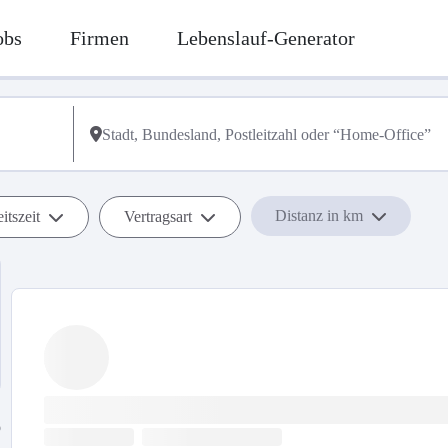
obs
Firmen
Lebenslauf-Generator
Distanz in km
itszeit
Vertragsart
b