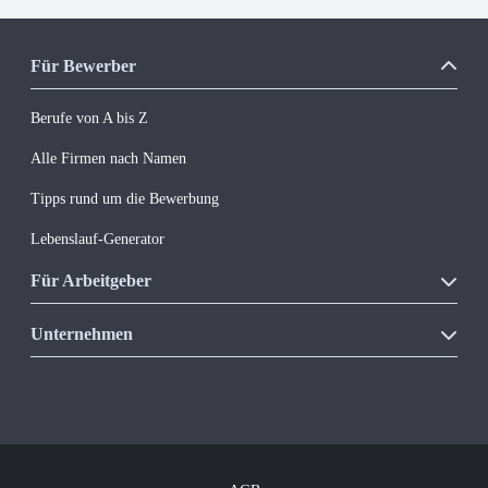
Für Bewerber
Berufe von A bis Z
Alle Firmen nach Namen
Tipps rund um die Bewerbung
Lebenslauf-Generator
Für Arbeitgeber
Unsere Produkte
Unternehmen
Vakanzkostenrechner
Über Regio Jobanzeiger
Kontakt
Offene Jobs
Newsletter abonnieren