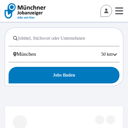
50
km
Jobs finden