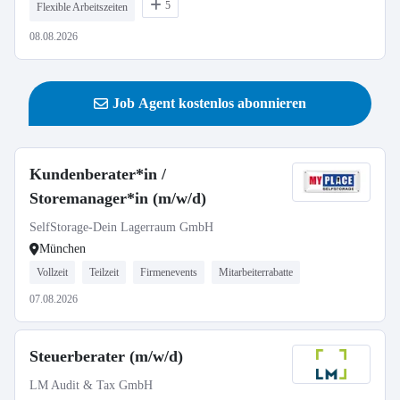
5
Flexible Arbeitszeiten
08.08.2026
Job Agent kostenlos abonnieren
Kundenberater*in /
Storemanager*in (m/w/d)
SelfStorage-Dein Lagerraum GmbH
München
Vollzeit
Teilzeit
Firmenevents
Mitarbeiterrabatte
07.08.2026
Steuerberater (m/w/d)
LM Audit & Tax GmbH