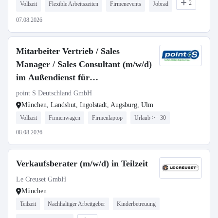
2
Vollzeit
Flexible Arbeitszeiten
Firmenevents
Jobrad
07.08.2026
Mitarbeiter Vertrieb / Sales
Manager / Sales Consultant (m/w/d)
im Außendienst für
Postleitzahlbereich 8
point S Deutschland GmbH
München, Landshut, Ingolstadt, Augsburg, Ulm
Vollzeit
Firmenwagen
Firmenlaptop
Urlaub >= 30
08.08.2026
Verkaufsberater (m/w/d) in Teilzeit
Le Creuset GmbH
München
Teilzeit
Nachhaltiger Arbeitgeber
Kinderbetreuung