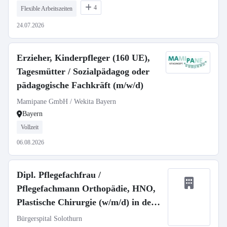
4
Flexible Arbeitszeiten
24.07.2026
Erzieher, Kinderpfleger (160 UE),
Tagesmütter / Sozialpädagog oder
pädagogische Fachkräft (m/w/d)
Mamipane GmbH / Wekita Bayern
Bayern
Vollzeit
06.08.2026
Dipl. Pflegefachfrau /
Pflegefachmann Orthopädie, HNO,
Plastische Chirurgie (w/m/d) in der
Schweiz
Bürgerspital Solothurn