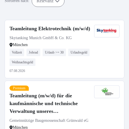
Relevanz
Sortieren nach:
Teamleitung Elektrotechnik (m/w/d)
Skytanking Munich GmbH & Co. KG
München
Vollzeit
Jobrad
Urlaub >= 30
Urlaubsgeld
Weihnachtsgeld
07.08.2026
Premium
Teamleitung (m/w/d) für die
kaufmännische und technische
Verwaltung unseres
Wohnungsbestands
Gemeinnützige Baugenossenschaft Grünwald eG
München