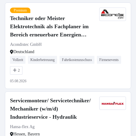
Premium
Techniker oder Meister
Elektrotechnik als Fachplaner im
Bereich erneuerbare Energien
(m/w/d)
Acondistec GmbH
Deutschland
Vollzeit
Kinderbetreuung
Fahrtkostenzuschuss
Firmenevents
2
05.08.2026
Servicemonteur/ Servicetechniker/
Mechaniker (w/m/d)
Industrieservice - Hydraulik
Hansa-flex Ag
Hessen, Bayern