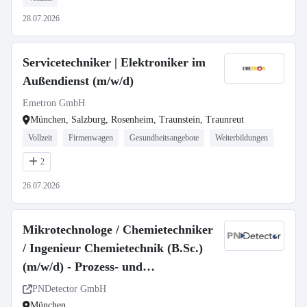
28.07.2026
Servicetechniker | Elektroniker im
Außendienst (m/w/d)
Emetron GmbH
München, Salzburg, Rosenheim, Traunstein, Traunreut
Vollzeit
Firmenwagen
Gesundheitsangebote
Weiterbildungen
2
26.07.2026
Mikrotechnologe / Chemietechniker
/ Ingenieur Chemietechnik (B.Sc.)
(m/w/d) - Prozess- und
Anlagenspezialist (m/w/d) für die
PNDetector GmbH
Halbleiterfertigung
München