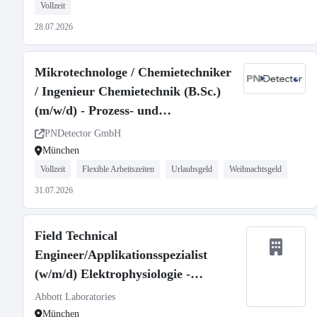
Vollzeit
28.07.2026
Mikrotechnologe / Chemietechniker
/ Ingenieur Chemietechnik (B.Sc.)
(m/w/d) - Prozess- und
Anlagenspezialist (m/w/d) für die
PNDetector GmbH
Halbleiterfertigung
München
Vollzeit
Flexible Arbeitszeiten
Urlaubsgeld
Weihnachtsgeld
31.07.2026
Field Technical
Engineer/Applikationsspezialist
(w/m/d) Elektrophysiologie -
Großraum München
Abbott Laboratories
München