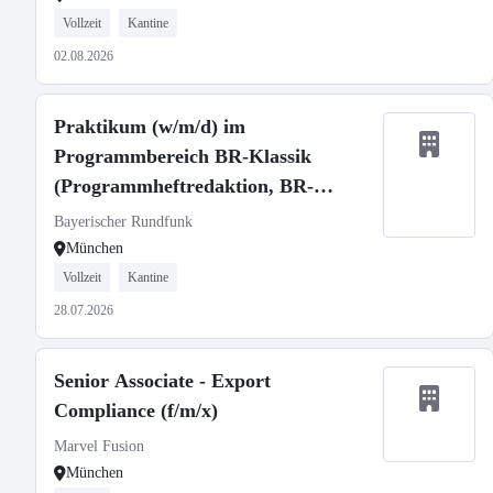
Vollzeit
Kantine
02.08.2026
Praktikum (w/m/d) im
Programmbereich BR-Klassik
(Programmheftredaktion, BR-
Klangkörper)
Bayerischer Rundfunk
München
Vollzeit
Kantine
28.07.2026
Senior Associate - Export
Compliance (f/m/x)
Marvel Fusion
München