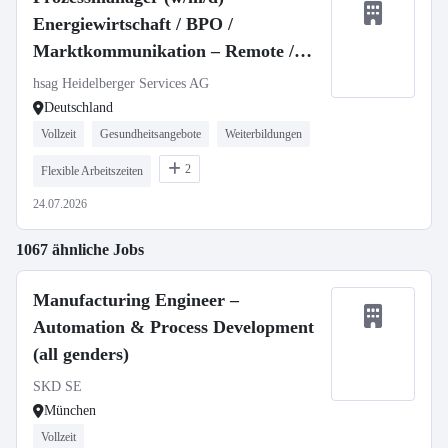
Energiewirtschaft / BPO /
Marktkommunikation – Remote /
Homeoffice
hsag Heidelberger Services AG
Deutschland
Vollzeit
Gesundheitsangebote
Weiterbildungen
2
Flexible Arbeitszeiten
24.07.2026
1067 ähnliche Jobs
Manufacturing Engineer –
Automation & Process Development
(all genders)
SKD SE
München
Vollzeit