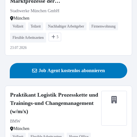
Marktprozesse der
Energiewirtschaft - Fokus
Stadtwerke München GmbH
Testautomatisierung (m/w/d)
München
Vollzeit
Teilzeit
Nachhaltiger Arbeitgeber
Firmenwohnung
5
Flexible Arbeitszeiten
23.07.2026
Job Agent kostenlos abonnieren
Praktikant Logistik Prozesskette und
Trainings-und Changemanagement
(w/m/x)
BMW
München
Vollzeit
Flexible Arbeitszeiten
Home-Office